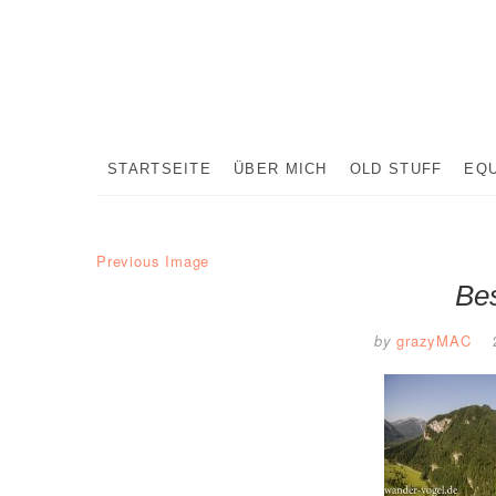
Skip
to
content
STARTSEITE
ÜBER MICH
OLD STUFF
EQ
Previous Image
Bes
by
grazyMAC