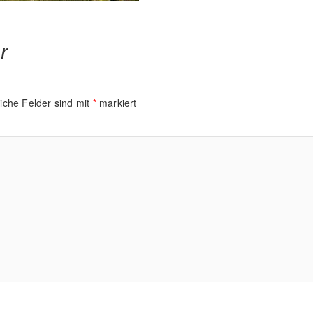
r
liche Felder sind mit
*
markiert