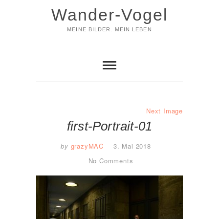
Skip
Wander-Vogel
to
content
MEINE BILDER. MEIN LEBEN
Next Image
first-Portrait-01
by
grazyMAC
3. Mai 2018
No Comments