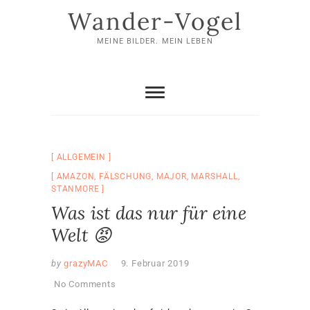
Skip
Wander-Vogel
to
content
MEINE BILDER. MEIN LEBEN
ALLGEMEIN
AMAZON
,
FÄLSCHUNG
,
MAJOR
,
MARSHALL
,
STANMORE
Was ist das nur für eine
Welt 😡
by
grazyMAC
9. Februar 2019
No Comments