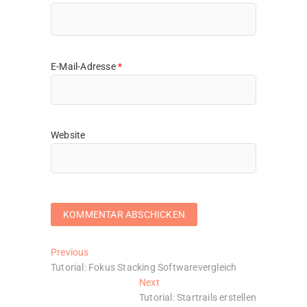
E-Mail-Adresse
*
Website
Beitragsnavigation
Previous
Previous
post:
Tutorial: Fokus Stacking Softwarevergleich
Next
Next
post:
Tutorial: Startrails erstellen