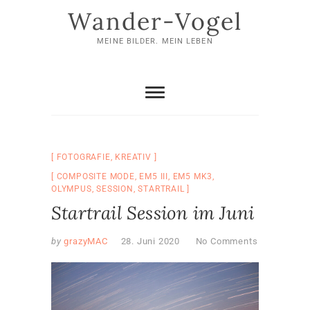
Skip
Wander-Vogel
to
content
MEINE BILDER. MEIN LEBEN
FOTOGRAFIE
,
KREATIV
COMPOSITE MODE
,
EM5 III
,
EM5 MK3
,
OLYMPUS
,
SESSION
,
STARTRAIL
Startrail Session im Juni
by
grazyMAC
28. Juni 2020
No Comments