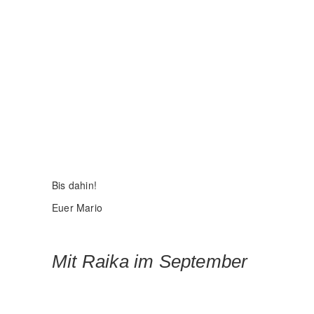
Mit Raika im September
Kaum ist der August abgearbeitet, geht es
auch schon mit dem September weiter. Puh,
das ist ja für mich ein völlig ungewohntes
Tempo.😅
Wenn ich mir die Bilder vom September