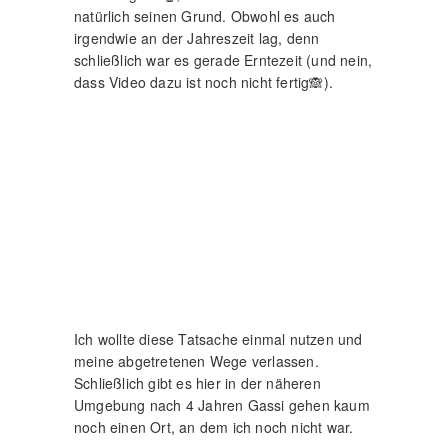
Ich wollte diese Tatsache einmal nutzen und
meine abgetretenen Wege verlassen.
Schließlich gibt es hier in der näheren
Umgebung nach 4 Jahren Gassi gehen kaum
noch einen Ort, an dem ich noch nicht war.
Da war es eine hübsche Abwechslung einfach
mal kilometerweit über die abgeernteten
Felder zu laufen. Ich hatte meinen Spaß,
Raika hatten Ihren Spaß und Ihre Freunde
(sofern sie dabei waren) hatten ebenfalls
Spaß beim gemeinsamen Toben über die
endlosen Weiten.
Hier die Galerie aller „Feldbilder“: