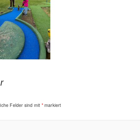
r
liche Felder sind mit
*
markiert