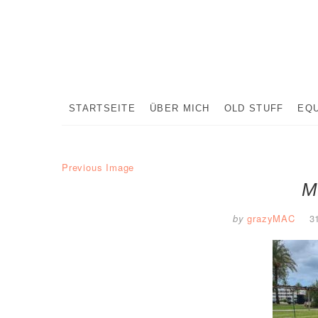
Skip
to
content
STARTSEITE
ÜBER MICH
OLD STUFF
EQ
Previous Image
M
by
grazyMAC
3