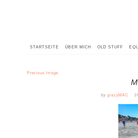
Skip
to
content
STARTSEITE
ÜBER MICH
OLD STUFF
EQ
Previous Image
M
by
grazyMAC
3