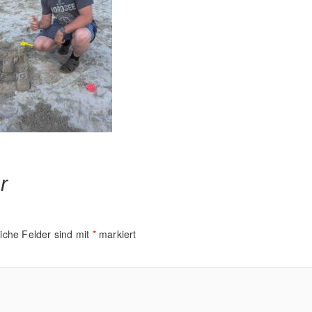
r
liche Felder sind mit
*
markiert