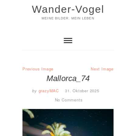
Skip
Wander-Vogel
to
content
MEINE BILDER. MEIN LEBEN
Previous Image
Next Image
Mallorca_74
by
grazyMAC
31. Oktober 2025
No Comments