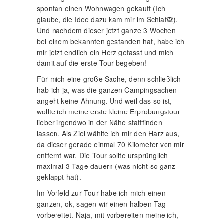
damit auf die erste Tour begeben!
Für mich eine große Sache, denn schließlich
hab ich ja, was die ganzen Campingsachen
angeht keine Ahnung. Und weil das so ist,
wollte ich meine erste kleine Erprobungstour
lieber irgendwo in der Nähe stattfinden
lassen. Als Ziel wählte ich mir den Harz aus,
da dieser gerade einmal 70 Kilometer von mir
entfernt war. Die Tour sollte ursprünglich
maximal 3 Tage dauern (was nicht so ganz
geklappt hat).
Im Vorfeld zur Tour habe ich mich einen
ganzen, ok, sagen wir einen halben Tag
vorbereitet. Naja, mit vorbereiten meine ich,
dass ich mal kurz bei Google Maps nach
Campingplätzen geschaut habe (und
immerhin habe ich 2 davon gefunden!)😅.
Soviel zu den Vorbereitungen. Also schnell
alles geschnappt, was ich so meiner Meinung
nach brauchen würde und ab geht die wilde