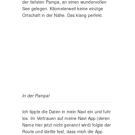
In der Pampa!
Ich tippte die Daten in mein Navi ein und fuhr
los. Im Vertrauen auf meine Navi App (deren
Name hier jetzt nicht genannt wird) folgte der
Route und stellte fest, dass mich die App
nicht dort hinbringen musste, wo ich
hinwollte. Ich landete also wieder in der
unmöglichen Lage und musste mit dem
Wohnwagen irgendwie rückwärts rangieren.
Dieses Mal halfen mir zum Glück aber einige
hilfsbereite Menschen aus meiner misslichen