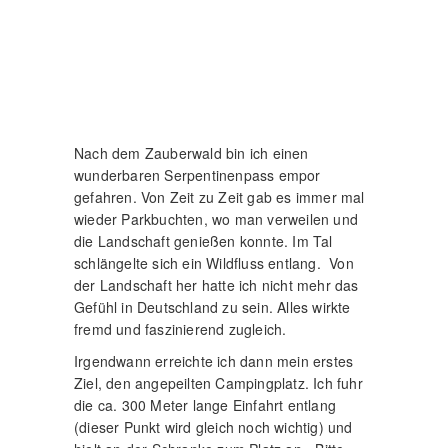
Nach dem Zauberwald bin ich einen
wunderbaren Serpentinenpass empor
gefahren. Von Zeit zu Zeit gab es immer mal
wieder Parkbuchten, wo man verweilen und
die Landschaft genießen konnte. Im Tal
schlängelte sich ein Wildfluss entlang. Von
der Landschaft her hatte ich nicht mehr das
Gefühl in Deutschland zu sein. Alles wirkte
fremd und faszinierend zugleich.
Irgendwann erreichte ich dann mein erstes
Ziel, den angepeilten Campingplatz. Ich fuhr
die ca. 300 Meter lange Einfahrt entlang
(dieser Punkt wird gleich noch wichtig) und
hielt an der Schranke zum Platz an. „Bitte
zuerst zur Anmeldung“ stand an der
Schranke geschrieben.
Ich folgte den Aufruf, stieg aus und ging zur
Anmeldung, nur um dort feststellen zu
müssen, dass der gesamte Platz bereits