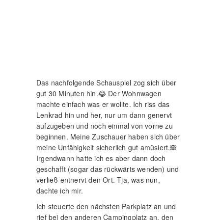
Das nachfolgende Schauspiel zog sich über
gut 30 Minuten hin.😂 Der Wohnwagen
machte einfach was er wollte. Ich riss das
Lenkrad hin und her, nur um dann genervt
aufzugeben und noch einmal von vorne zu
beginnen. Meine Zuschauer haben sich über
meine Unfähigkeit sicherlich gut amüsiert.🙈
Irgendwann hatte ich es aber dann doch
geschafft (sogar das rückwärts wenden) und
verließ entnervt den Ort. Tja, was nun,
dachte ich mir.
Ich steuerte den nächsten Parkplatz an und
rief bei den anderen Campingplatz an, den
ich während meiner Vorbereitung ausfindig
machen konnte. Und wie das eben so ist, war
auch dieser restlos belegt. Eigentlich war die
Tour damit vorbei.😥
Aber so schnell wollte ich nun auch wieder