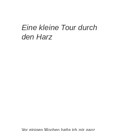
den Harz
Vor einigen Wochen hatte ich mir ganz
spontan einen Wohnwagen gekauft (Ich
glaube, die Idee dazu kam mir im Schlaf🙈).
Und nachdem dieser jetzt ganze 3 Wochen
bei einem bekannten gestanden hat, habe ich
mir jetzt endlich ein Herz gefasst und mich