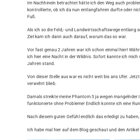
Im Nachhinein betrachtet hätte ich den Weg auch proble
kontrollierte, ob ich da nun entlangfahren durfte oder ni
Fuß.
Als ich so die Feld,- und Landwirtsschaftswege entlang 
Ziel kam ich dann auch darauf, warum das so war.
Vor fast genau 2 Jahren war ich schon einmal hier! Wä
ich hier eine Nacht in der Wildnis. Sofort kannte ich mi
Jahren stand.
Von dieser Stelle aus war es nicht weit bis ans Ufer. Jet
verwehrt blieb.
Damals streikte meine Phantom 3 ja wegen mangelnder Int
funktionierte ohne Probleme! Endlich konnte ich eine Run
Nach diesem guten Gefühl endlich das erledigt zu haben, 
Ich habe mal hier auf dem Blog geschaut und den Artike