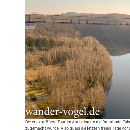
Die erste größere Tour im April ging an die Rappbode-Ta
zugemacht wurde. Also quasi die letzten freien Tage vo