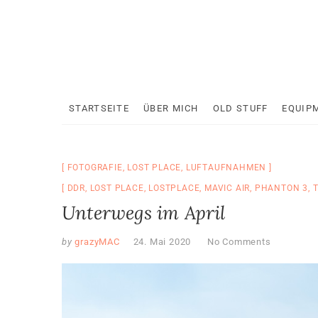
Skip
to
content
STARTSEITE
ÜBER MICH
OLD STUFF
EQUIP
FOTOGRAFIE
,
LOST PLACE
,
LUFTAUFNAHMEN
DDR
,
LOST PLACE
,
LOSTPLACE
,
MAVIC AIR
,
PHANTON 3
,
Unterwegs im April
by
grazyMAC
24. Mai 2020
No Comments