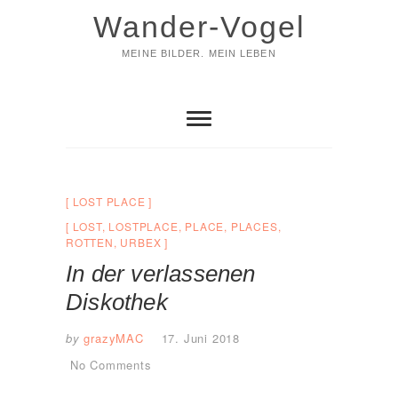
Skip
Wander-Vogel
to
content
MEINE BILDER. MEIN LEBEN
LOST PLACE
LOST
,
LOSTPLACE
,
PLACE
,
PLACES
,
ROTTEN
,
URBEX
In der verlassenen
Diskothek
by
grazyMAC
17. Juni 2018
No Comments