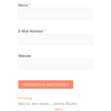
Name
*
E-Mail-Adresse
*
Website
Beitragsnavigation
Previous
Previous
post:
Was für eine besch….eidene Woche
Next
Next