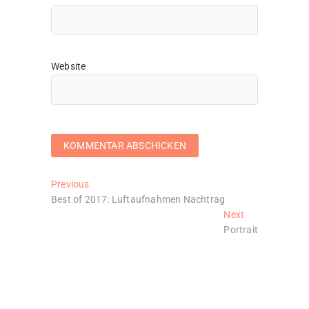
Website
Beitragsnavigation
Previous
Previous
post:
Best of 2017: Luftaufnahmen Nachtrag
Next
Next
post:
Portrait