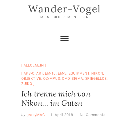
Skip
Wander-Vogel
to
content
MEINE BILDER. MEIN LEBEN
ALLGEMEIN
APS-C
,
ART
,
EM-10
,
EM-5
,
EQUIPMENT
,
NIKON
,
OBJEKTIVE
,
OLYMPUS
,
OMD
,
SIGMA
,
SPIEGELLOS
,
ZUIKO
Ich trenne mich von
Nikon… im Guten
by
grazyMAC
1. April 2018
No Comments