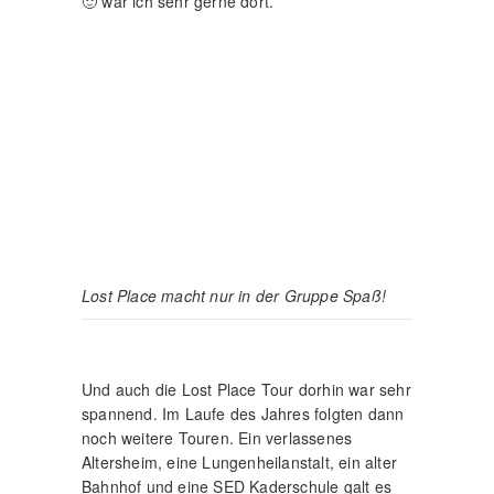
man mit dem Motorrad auch Orte erreichen
kann, die man mit dem PKW nicht erreicht.
Außerdem macht es natürlich Spaß!
Generell hat die Besichtigung solcher Orte
etwas Abenteuerliches. Schon die Recherche
nach geeigneten Orten ist spannend. Es ist
teilweise eine richtige Detektivarbeit. Und
wenn dann die Tour erst los gehts!
Stirnlampe, durchtrittsichere Stiefel, stabile
Handschuhe… und natürlich die Kamera.