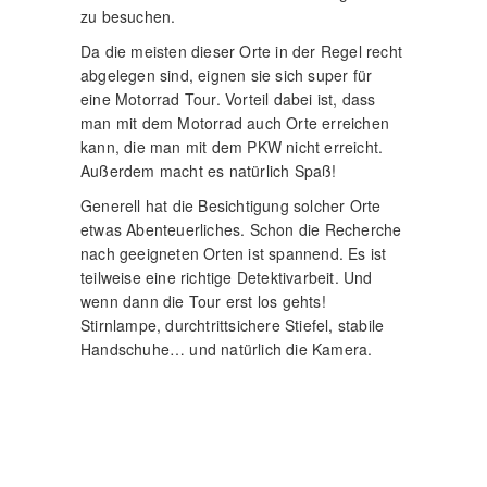
Da die Umgebung nicht immer sicher ist und
man gerade in Gebäuden oftmals völlig im
Dunkeln tappt, muss man sich besonders
ausrüsten. Es ist halt ein Abenteuer! Man
weiß nie was einem erwartet. Das macht den
Reiz der Lost Place Fotografie aus.
Auch im diesem Jahr habe ich bereits meinen
ersten Lost Place besucht. Dazu gibt es dann
aber später mehr.
Bis dahin
Euer Mario
Lost Place
macht nur