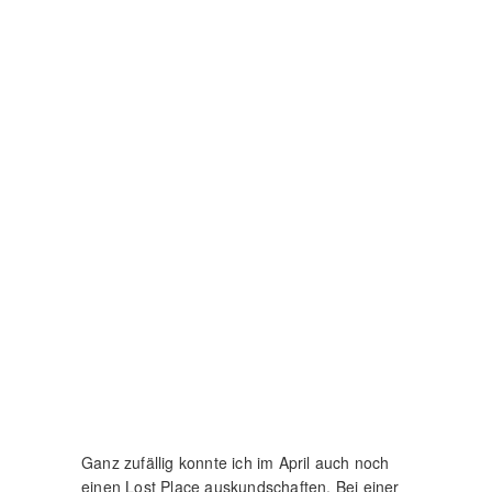
DDR. Darunter war auch eine Art mobiles
Förderband.
Das war ein Mordsding! Gut und gerne 3
Stockwerke war es hoch. Die Ketten, mit
denen sich die Maschine einmal bewegt hat,
waren über 2 Meter hoch. Da musste ich
natürlich rauf!
Also ein wenig klettern und los gehts! Leider
hatte ich für die Fotos nur mein iPhone dabei,