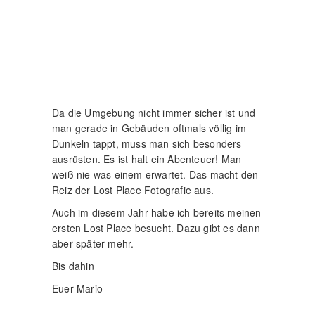
in der
Gruppe
Spaß!
Lost Place
Touren
mache ich
nur mit
OMD.