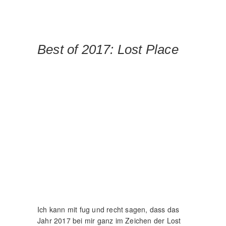
Was mir letztendlich noch gefehlt hat, waren
einige gleichgesinnte, die mit mir auf Tour
gehen. Diese Hürde konnte ich dann letztes
Jahr ebenfalls meistern. Da ich ja auf
Facebook eine Fotogruppe gegründet habe
(die sich mittlerweile auch einer großen
Beliebtheit erfreut), war es ein leichtes
gleichgesinnte zu finden und auch mal die
genauen Orte von Lost Places
auszutauschen.
Bereits im Januar konnten wir dann auch
schon unsere erste Tour und ein verfallenes
Schwimmbad beginnen. An das Schwimmbad
erinnere ich mich noch gerne. Als ich noch
ein Kind war (also vor nicht allzu langer Zeit
🙂 war ich sehr gerne dort.