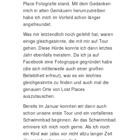
Lost Place macht nur in der Gruppe Spaß!
Und auch die Lost Place Tour dorhin war sehr
spannend. Im Laufe des Jahres folgten dann
noch weitere Touren. Ein verlassenes
Altersheim, eine Lungenheilanstalt, ein alter
Bahnhof und eine SED Kaderschule galt es
zu besuchen.
Da die meisten dieser Orte in der Regel recht
abgelegen sind, eignen sie sich super für
eine Motorrad Tour. Vorteil dabei ist, dass