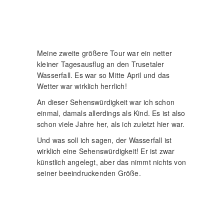
An dieser Sehenswürdigkeit war ich schon
einmal, damals allerdings als Kind. Es ist also
schon viele Jahre her, als ich zuletzt hier war.
Und was soll ich sagen, der Wasserfall ist
wirklich eine Sehenswürdigkeit! Er ist zwar
künstlich angelegt, aber das nimmt nichts von
seiner beeindruckenden Größe.
Direkt am Wasserfall habe ich auch eine
ganze Weile zugebracht. Immerhin musste
ich bei dieser Gelegenheit gleich die eine-
oder andere Langzeitbelichtung aufnehmen.
Da dauert es eben auch mal ein bisschen
länger.
Ebenfalls ließ ich es mir nicht nehmen die
Treppe zum Wasserfall bis nach ganz oben
zu laufen. Oben angekommen erstreckt sich
dort noch ein schöner Wanderweg. Diesen
konnte ich allerdings nicht mehr