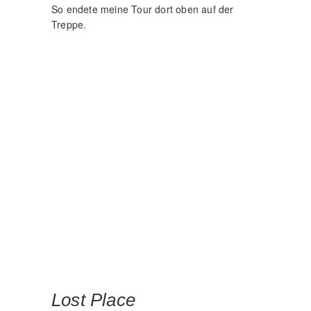
Ganz zufällig konnte ich im April auch noch
einen Lost Place auskundschaften. Bei einer
Erkundungsrunde für ein Lightpainting Projekt
liefen wir durch einen alten Steinbruch.
Auf dem Gelände befanden sich diverse
verlassene Arbeitsmaschinen aus der Zeit der