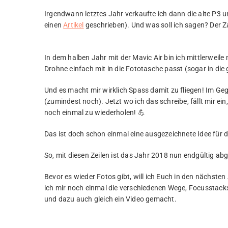
Irgendwann letztes Jahr verkaufte ich dann die alte P3 u
einen
Artikel
geschrieben). Und was soll ich sagen? Der Z
In dem halben Jahr mit der Mavic Air bin ich mittlerweile
Drohne einfach mit in die Fototasche passt (sogar in die 
Und es macht mir wirklich Spass damit zu fliegen! Im Geg
(zumindest noch). Jetzt wo ich das schreibe, fällt mir ei
noch einmal zu wiederholen! 💪
Das ist doch schon einmal eine ausgezeichnete Idee für d
So, mit diesen Zeilen ist das Jahr 2018 nun endgültig ab
Bevor es wieder Fotos gibt, will ich Euch in den nächsten
ich mir noch einmal die verschiedenen Wege, Focusstacks
und dazu auch gleich ein Video gemacht.