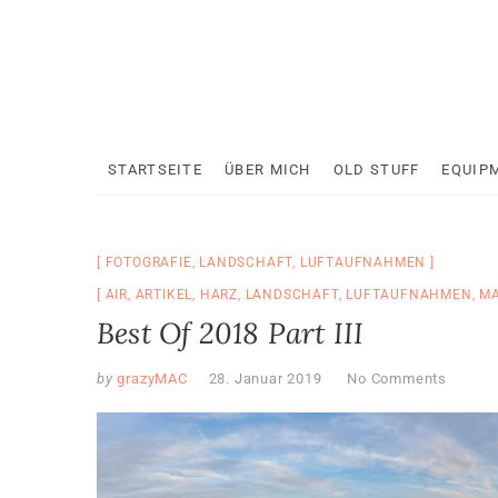
Skip
to
content
STARTSEITE
ÜBER MICH
OLD STUFF
EQUIP
FOTOGRAFIE
,
LANDSCHAFT
,
LUFTAUFNAHMEN
AIR
,
ARTIKEL
,
HARZ
,
LANDSCHAFT
,
LUFTAUFNAHMEN
,
MA
Best Of 2018 Part III
by
grazyMAC
28. Januar 2019
No Comments