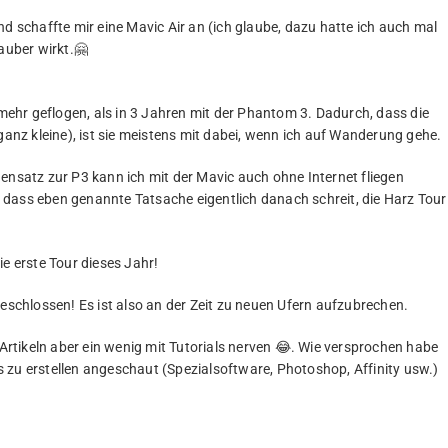
nd schaffte mir eine Mavic Air an (ich glaube, dazu hatte ich auch mal
auber wirkt.🤗
 mehr geflogen, als in 3 Jahren mit der Phantom 3. Dadurch, dass die
ganz kleine), ist sie meistens mit dabei, wenn ich auf Wanderung gehe.
ensatz zur P3 kann ich mit der Mavic auch ohne Internet fliegen
n, dass eben genannte Tatsache eigentlich danach schreit, die Harz Tour
ie erste Tour dieses Jahr!
geschlossen! Es ist also an der Zeit zu neuen Ufern aufzubrechen.
 Artikeln aber ein wenig mit Tutorials nerven 😂. Wie versprochen habe
 zu erstellen angeschaut (Spezialsoftware, Photoshop, Affinity usw.)